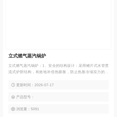
立式燃气蒸汽锅炉
立式燃气蒸汽锅炉：1、安全的结构设计：采用鳍片式水管贯
流式炉胆结构，有效地补偿热膨胀，防止热胀冷缩应力的产
生，使锅炉结构安全可靠，延长了使用寿命，并配备了安全
阀、压力控制器、水位控制保护器等多重保护装置，安全可
更新时间：2026-07-17
靠。2、全自动控制功能：采用全自动微电脑程序控制器，集
成自动压力控制、火焰检测、缺水保护、自动报警等智能控制
产品型号：
功能，傻瓜式一键控制，即进入全自动运行状态。
浏览量：5091