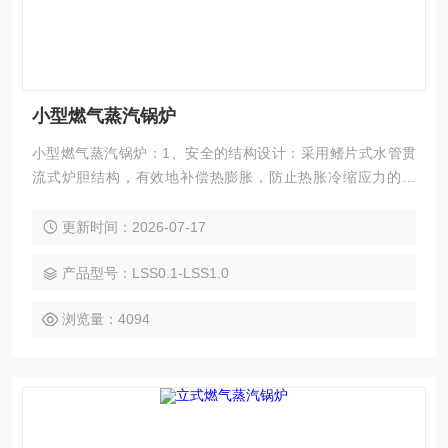
小型燃气蒸汽锅炉
小型燃气蒸汽锅炉：1、安全的结构设计：采用鳍片式水管贯
流式炉胆结构，有效地补偿热膨胀，防止热胀冷缩应力的产
生，使锅炉结构安全可靠，延长了使用寿命，并配备了安全
阀、压力控制器、水位控制保护器等多重保护装置，安全可
更新时间：2026-07-17
靠。2、全自动控制功能：采用全自动微电脑程序控制器，集
成自动压力控制、火焰检测、缺水保护、自动报警等智能控制
产品型号：LSS0.1-LSS1.0
功能，傻瓜式一键控制，即进入全自动运行状态。
浏览量：4094