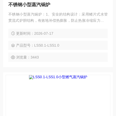
不锈钢小型蒸汽锅炉
不锈钢小型蒸汽锅炉：1、安全的结构设计：采用鳍片式水管
贯流式炉胆结构，有效地补偿热膨胀，防止热胀冷缩应力的产
生，使锅炉结构安全可靠，延长了使用寿命，并配备了安全
阀、压力控制器、水位控制保护器等多重保护装置，安全可
更新时间：2026-07-17
靠。2、全自动控制功能：采用全自动微电脑程序控制器，集
成自动压力控制、火焰检测、缺水保护、自动报警等智能控制
产品型号：LSS0.1-LSS1.0
功能，傻瓜式一键控制，即进入全自动运行状态。
浏览量：3443