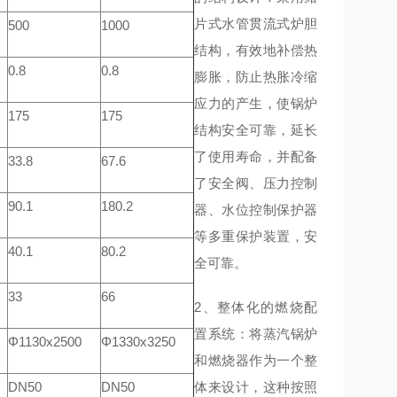
片式水管贯流式炉胆
500
1000
结构，有效地补偿热
0.8
0.8
膨胀，防止热胀冷缩
应力的产生，使锅炉
175
175
结构安全可靠，延长
了使用寿命，并配备
33.8
67.6
了安全阀、压力控制
90.1
180.2
器、水位控制保护器
等多重保护装置，安
40.1
80.2
全可靠。
33
66
2、整体化的燃烧配
置系统：将蒸汽锅炉
Φ1130x2500
Φ1330x3250
和燃烧器作为一个整
DN50
DN50
体来设计，这种按照