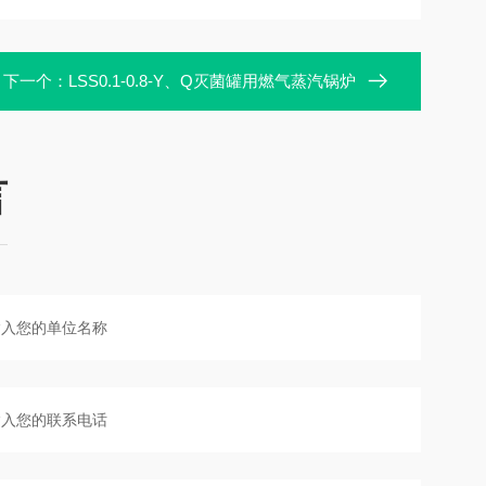
下一个：
LSS0.1-0.8-Y、Q灭菌罐用燃气蒸汽锅炉
言