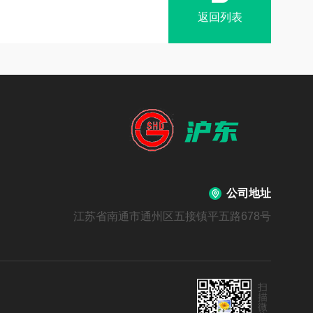
返回列表
公司地址
江苏省南通市通州区五接镇平五路678号
扫
描
微