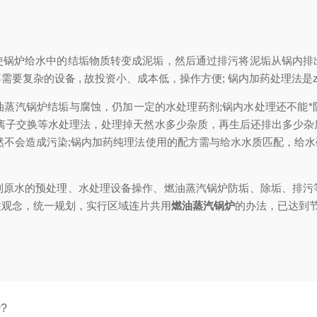
炉给水中的结垢物质转变成泥垢，然后通过排污将泥垢从锅内排
要复杂的设备 , 故投资小、成本低，操作方便; 锅内加药处理法是
汽锅炉结垢与腐蚀，仍加一定的水处理药剂;锅内水处理还不能*
像离子交换等水处理法，处理掉天然水多少杂质，再生后还排出多少杂
然不会造成污染;锅内加药纯理法使用的配方需与给水水质匹配，给
水的预处理、水处理设备操作、燃油蒸汽锅炉防垢、除垢、排污
性观念，统一规划，实行区域连片共用
燃油蒸汽锅炉
的办法，已达到
?