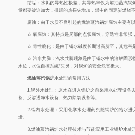
结垢：水垢的导热性极差，其导热率仅为燃油蒸汽锅炉钢
量都要被迫加大，排烟的热损失增加，煤中的固定炭燃烧
腐蚀：由于水质不良引起的燃油蒸汽锅炉腐蚀主要有以
☆ 氧腐蚀：其特点是局部的点状腐蚀，穿透性非常强，
☆ 苛性脆化：是由于锅水碱度长期过高所至，其危害是
☆ 汽水共腾：汽水共腾现象是由于锅水中的溶解固形物
水位，水位自控系统*失灵，对锅炉的安全危害极大。
燃油蒸汽锅炉
水处理的常用方法
1.锅外水处理：原水在进入锅炉之前采用水处理设备去
备、反渗透净水设备、热力除氧设备等。
2.锅内水处理：采用化学水处理药剂随锅炉的给水进入
垢。
3.燃油蒸汽锅炉水处理技术与节能应用工业锅炉水处理