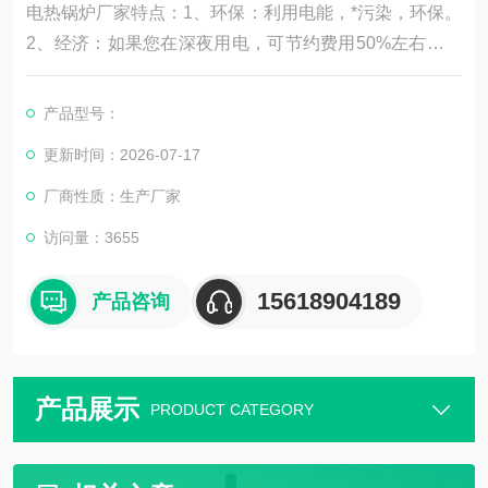
电热锅炉厂家特点：1、环保：利用电能，*污染，环保。
2、经济：如果您在深夜用电，可节约费用50%左右，高
效保温材料，热损失极低，热效率98%，节约电费。3、
安全：具有超压保护、漏电保护、水位保护、安全阀等多
产品型号：
重保护功能。4、方便：锅炉结构简单，容易操作，故障
更新时间：2026-07-17
少，轻轻一键，即可进入全自动运行状态，使用相当方
便。
厂商性质：生产厂家
访问量：3655
15618904189
产品咨询
产品展示
PRODUCT CATEGORY