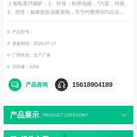
上海电蒸汽锅炉：1、环保：利用电能，*污染，环保。
2、经济：如果您在深夜用电，可节约费用50%左右，高
效保温材料，热损失极低，热效率98%，节约电费。3、
安全：具有超压保护、漏电保护、水位保护、安全阀等多
产品型号：
重保护功能。4、方便：锅炉结构简单，容易操作，故障
更新时间：2026-07-17
少，轻轻一键，即可进入全自动运行状态，使用相当方
便。
厂商性质：生产厂家
访问量：4204
15618904189
产品咨询
产品展示
PRODUCT CATEGORY