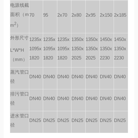
电源线截
面积（m
70
95
2x70
2x80
2x95
2x150
2x185
2
m
）
外形尺寸
1235x
1235x
1235x
1350x
1350x
1450x
1450x
1095x
1095x
1095x
1350x
1350x
1350x
1350x
L*W*H
1820
1820
1820
2025
2025
2230
2230
（mm）
蒸汽管口
DN40
DN40
DN40
DN40
DN40
DN40
DN40
径
排污管口
DN40
DN40
DN40
DN40
DN40
DN40
DN40
径
进水管口
DN25
DN25
DN25
DN25
DN25
DN25
DN25
径