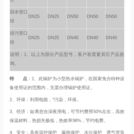
回水管口
DN25
DN25
DN50
DN50
DN50
径
排污管口
DN25
DN25
DN40
DN40
DN40
径
说明：1、以上为部分产品型号，客户若需要其它产品咨
询。
特 点
：1、此锅炉为小型热水锅炉，在国家免办特种设
备使用证的范围内，无需办理锅炉使用证。
2、环保：利用电能，*污染，环保。
3、经济：如果您在深夜用电，可节约费用50%左右，高效
保温材料，热损失极低，热效率98%，节约电费。
4、安全：具有温控保护、漏电保护、水位保护、透气管等