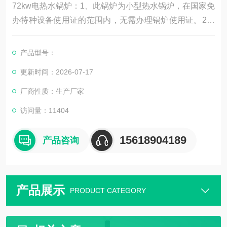
72kw电热水锅炉：1、此锅炉为小型热水锅炉，在国家免
办特种设备使用证的范围内，无需办理锅炉使用证。2、
环保：利用电能，*污染，环保。3、经济：如果您在深夜
用电，可节约费用50%左右，高效保温材料，热损失极
产品型号：
低，热效率98%，节约电费。4、安全：具有温控保护、
更新时间：2026-07-17
漏电保护、水位保护、透气管等多重保护功能。5、方
便：锅炉结构简单，容易操作，故障少，轻轻一键，即可
厂商性质：生产厂家
进入全自动运行状态，使用相当方便。
访问量：11404
15618904189
产品咨询
产品展示
PRODUCT CATEGORY