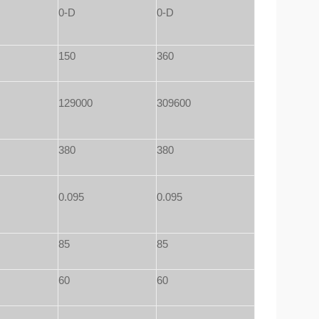
0-D
0-D
150
360
129000
309600
380
380
0.095
0.095
85
85
60
60