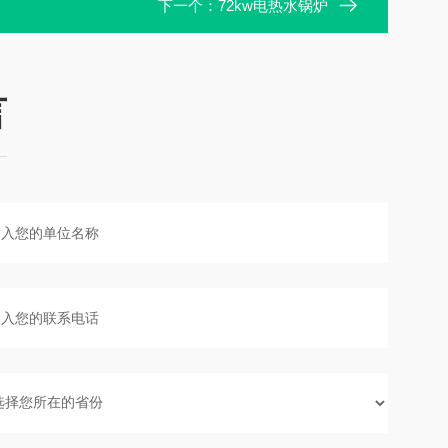
下一个：
72kw电热水锅炉
言