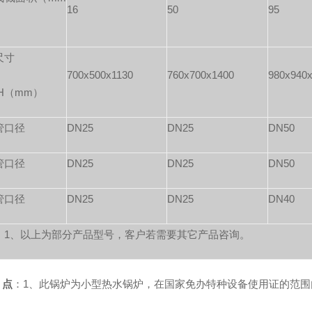
16
50
95
尺寸
700x500x1130
760x700x1400
980x940
*H（mm）
管口径
DN25
DN25
DN50
管口径
DN25
DN25
DN50
管口径
DN25
DN25
DN40
：1、以上为部分产品型号，客户若需要其它产品咨询。
点
：1、此锅炉为小型热水锅炉，在国家免办特种设备使用证的范围