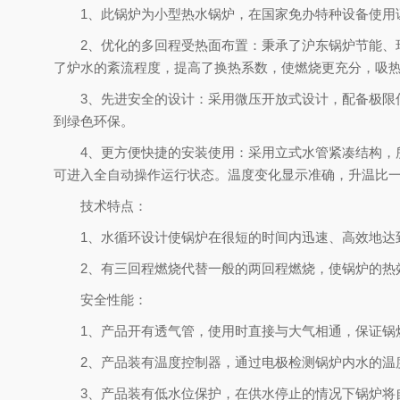
1、此锅炉为小型热水锅炉，在国家免办特种设备使用
2、优化的多回程受热面布置：秉承了沪东锅炉节能、
了炉水的紊流程度，提高了换热系数，使燃烧更充分，吸热
3、先进安全的设计：采用微压开放式设计，配备极限
到绿色环保。
4、更方便快捷的安装使用：采用立式水管紧凑结构，
可进入全自动操作运行状态。温度变化显示准确，升温比
技术特点：
1、水循环设计使锅炉在很短的时间内迅速、高效地达
2、有三回程燃烧代替一般的两回程燃烧，使锅炉的热
安全性能：
1、产品开有透气管，使用时直接与大气相通，保证锅
2、产品装有温度控制器，通过电极检测锅炉内水的温
3、产品装有低水位保护，在供水停止的情况下锅炉将