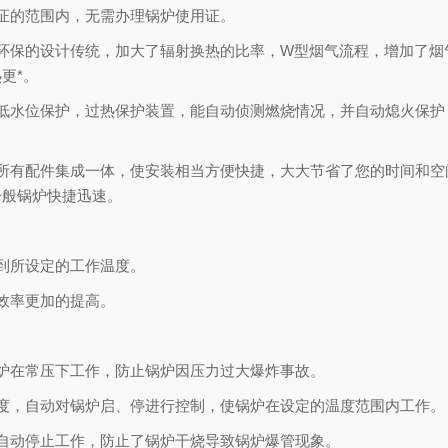
证的范围内，无需办理锅炉使用证。
环保的设计传统，加大了辐射换热的比率，W型烟气流程，增加了烟
更*。
低水位保护，过热保护装置，能自动侦测燃烧情况，并自动熄火保护
所有配件集成一体，使安装相当方便快捷，大大节省了您的时间和空
一般锅炉快捷迅速。
到所设定的工作温度。
效率更加的提高。
炉在常压下工作，防止锅炉因压力过大爆炸事故。
度，自动对锅炉启、停进行控制，使锅炉在设定的温度范围内工作。
自动停止工作，防止了锅炉干烧导致锅炉爆管现象。