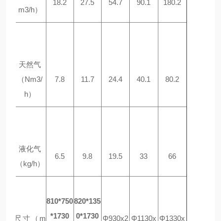
18.2
27.5
54.7
90.1
180.2
m3/h
）
使用
燃料
天然气
（
Nm3/
7.8
11.7
24.4
40.1
80.2
h
）
液化气
6.5
9.8
19.5
33
66
（
kg/h
）
810*750
820*135
*1730
0*1730
本体尺寸（
m
Φ930x2
Φ1130x
Φ1330x