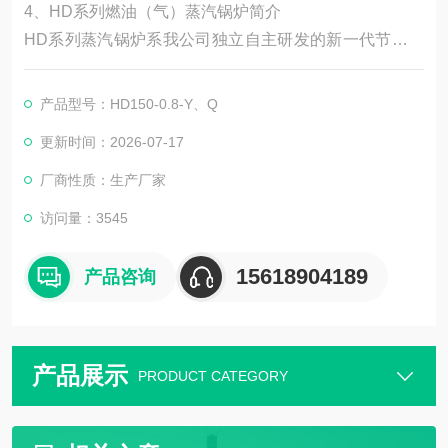
4、HD系列燃油（气）蒸汽锅炉简介
HD系列蒸汽锅炉系我公司独立自主研发的新一代节能、
环保型蒸汽锅炉。
一、安全的结构设计
产品型号：HD150-0.8-Y、Q
采用鳍片式水管贯流式炉胆结构，有效地补偿热膨胀，防
更新时间：2026-07-17
止热胀冷缩应力
的产生，使锅炉结构安全可靠，延长了使用寿命，并配备
厂商性质：生产厂家
了安全阀、压力
访问量：3545
控制器、水位控制保护器等多重保护装置，安全可靠。
二、整体化的燃烧配置系统
15618904189
产品咨询
将蒸汽锅炉和燃烧器作为一个整体来设计，这种按照锅炉
的特点量身定做
产品展示
PRODUCT CATEGORY