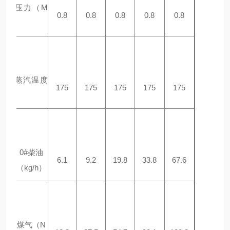
额定压力（
M
0.8
0.8
0.8
0.8
0.8
Pa
）
饱和蒸汽温度
175
175
175
175
175
（
℃
）
0#
柴油
6.1
9.2
19.8
33.8
67.6
（
kg/h
）
煤气（
N