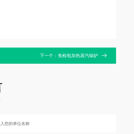
下一个：
免检电加热蒸汽锅炉
言