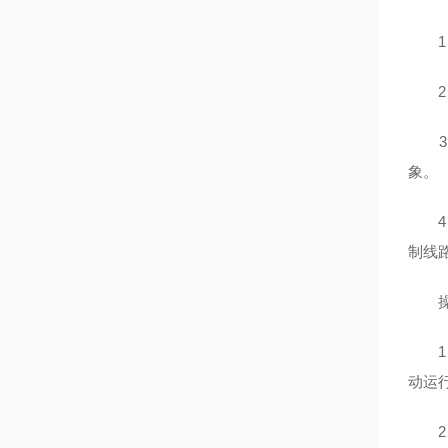
1、
2、
3、
象。
4、
制线
操
1、
动运
2、