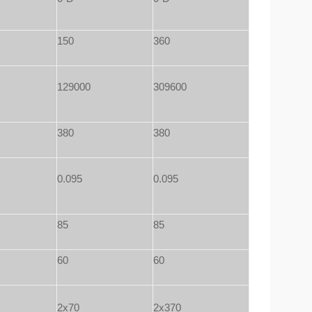
150
360
129000
309600
380
380
0.095
0.095
85
85
60
60
2x70
2x370