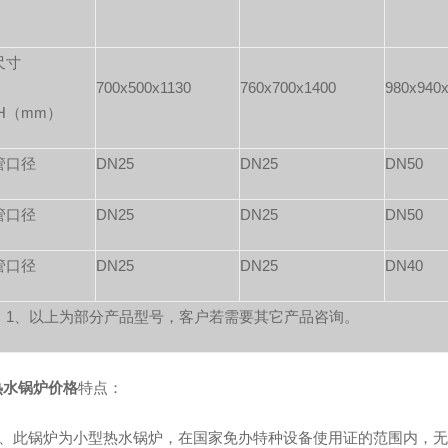
尺寸
700x500x1130
760x700x1400
980x940
*H（mm）
管口径
DN25
DN25
DN50
管口径
DN25
DN25
DN50
管口径
DN25
DN25
DN40
：1、以上为部分产品型号，客户若需要其它产品咨询。
锅炉价格
特点：
此锅炉为小型热水锅炉，在国家免办特种设备使用证的范围内，无