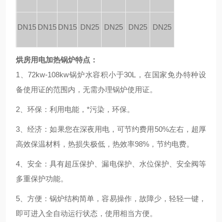
水管口
DN15
DN15
DN15
DN25
DN25
DN25
DN25
烘房用电加热锅炉
特点：
1、72kw-108kw锅炉水容积小于30L，在国家免办特种设
备使用证的范围内，无需办理锅炉使用证。
2、环保：利用电能，*污染，环保。
3、经济：如果您在深夜用电，可节约费用50%左右，超厚
高效保温材料，热损失极低，热效率98%，节约电费。
4、安全：具有超压保护、漏电保护、水位保护、安全阀等
多重保护功能。
5、方便：锅炉结构简单，容易操作，故障少，轻轻一键，
即可进入全自动运行状态，使用相当方便。