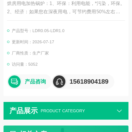
烘房用电加热锅炉：1、环保：利用电能，*污染，环保。
2、经济：如果您在深夜用电，可节约费用50%左右，高
效保温材料，热损失极低，热效率98%，节约电费。3、
安全：具有超压保护、漏电保护、水位保护、安全阀等多
产品型号：LDR0.05-LDR1.0
重保护功能。4、方便：锅炉结构简单，容易操作，故障
更新时间：2026-07-17
少，轻轻一键，即可进入全自动运行状态，使用相当方
便。
厂商性质：生产厂家
访问量：5052
15618904189
产品咨询
产品展示
PRODUCT CATEGORY