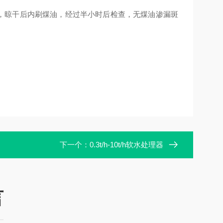
，晾干后内刷煤油，经过半小时后检查，无煤油渗漏斑
下一个：
0.3t/h-10t/h软水处理器
言