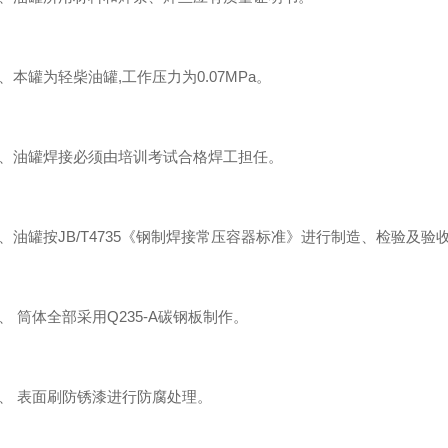
本罐为轻柴油罐,工作压力为0.07MPa。
油罐焊接必须由培训考试合格焊工担任。
油罐按JB/T4735《钢制焊接常压容器标准》进行制造、检验及验
 筒体全部采用Q235-A碳钢板制作。
 表面刷防锈漆进行防腐处理。