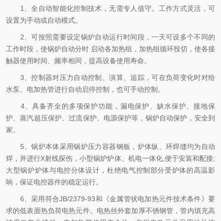
1、全自动智能化控制技术，无需专人值守。工作方式灵活，可
设置为手动或自动模式。
2、可按照需要设定锅炉自动运行时间段，一天可设多个不同的
工作时段，使锅炉自动分时 启动各加热组，加热组循环投切，使各接
触器使用时间、频率相同，提高设备使用寿命。
3、控制器对压力自动控制、演算、追踪，可在负荷变化时对给
水泵、电加热管进行自动启停控制，也可手动控制。
4、具备齐全的多项保护功能，漏电保护、缺水保护、接地保
护、蒸汽超压保护、过流保护、电源保护等，锅炉自动保护，安全到
家。
5、锅炉本体采用锅炉压力容器钢板，炉体纵、环焊缝均为自动
焊，并进行X射线探伤，小型锅炉炉体、机电一体化,便于安装和配接;
大型锅炉炉体与电控分体设计，杜绝电气控制部分受炉体的高温影
响，保证电控器件的稳定运行。
6、采用符合JB/2379-93和《金属管状电加热元件技术条件》要
求的低表面热负荷电热元件。电热丝外套加厚不锈钢管，管内填充高